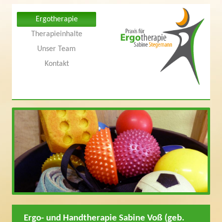
Ergotherapie
Therapieinhalte
Unser Team
Kontakt
Ergo- und Handtherapie Sabine Voß (geb.