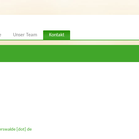
e
Unser Team
Kontakt
erswalde [dot] de